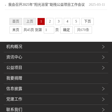
我会召开2025年“阳光浴室”助残公益项目工作会议
2025-03-11
首页
上页
1
2
3
4
5
下页
末页
共45页 到第
页
确定
共670条
机构概况
资讯中心
公益项目
我要捐赠
信息披露
党建工作
联系我们