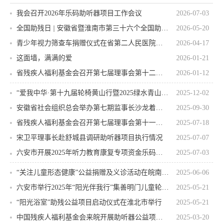
我会召开2026年乐码助听器项目工作会议
2026-07-03
全国助残日 | 安徽省暨淮南市第三十六个全国助残日活动举行
2026-05-20
青少年视力筛查车捐赠仪式在省第二人民医院举行
2026-04-17
这面墙，满满的爱
2026-01-21
省残疾人福利基金会召开第七届理事会第十二次会议
2026-01-12
“爱我中华·第十九届轮椅黄山行暨2025绿水青山轮椅跑公益活动”在黄山启动
2025-12-02
安徽省社会组织总会举办第七期监事长沙龙着力推动有效监督 赋能治理创新
2025-09-30
省残疾人福利基金会召开第七届理事会第十一次会议
2025-07-18
宋卫平理事长赴舒城县调研助听器项目执行情况
2025-07-07
六安市开展2025年听力教育康复专项资金乐码助听器验配活动
2025-07-03
“关注儿童形态健康”公益捐赠及义诊活动在皖南医学院弋矶山医院成功举办
2025-06-06
六安市举行2025年“阳光伴我行”集善明门儿童轮椅发放仪式
2025-05-21
“阳光浴室”助残公益项目启动仪式在淮北市举行
2025-05-21
中国残疾人福利基金会来皖开展助听器公益项目调研
2025-03-20